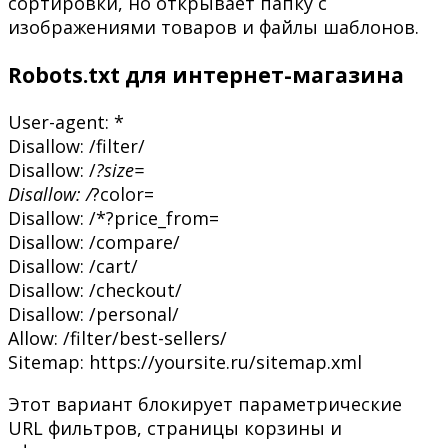
сортировки, но открывает папку с
изображениями товаров и файлы шаблонов.
Robots.txt для интернет-магазина
User-agent: *
Disallow: /filter/
Disallow: /
?size=
Disallow: /
?color=
Disallow: /*?price_from=
Disallow: /compare/
Disallow: /cart/
Disallow: /checkout/
Disallow: /personal/
Allow: /filter/best-sellers/
Sitemap: https://yoursite.ru/sitemap.xml
Этот вариант блокирует параметрические
URL фильтров, страницы корзины и