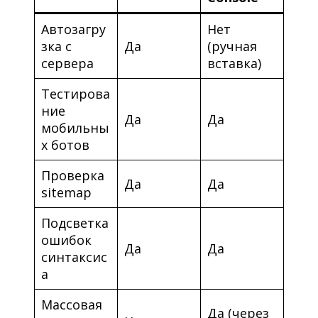
Автозагру
Нет
зка с
Да
(ручная
сервера
вставка)
Тестирова
ние
Да
Да
мобильны
х ботов
Проверка
Да
Да
sitemap
Подсветка
ошибок
Да
Да
синтаксис
а
Массовая
Да (через