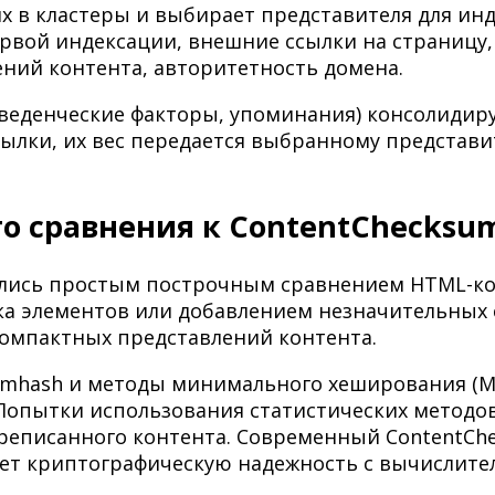
их в кластеры и выбирает представителя для ин
вой индексации, внешние ссылки на страницу, 
лений контента, авторитетность домена.
веденческие факторы, упоминания) консолидиру
сылки, их вес передается выбранному представи
о сравнения к ContentChecksu
ялись простым построчным сравнением HTML-ко
ка элементов или добавлением незначительных с
компактных представлений контента.
 Simhash и методы минимального хеширования (M
опытки использования статистических методов
реписанного контента. Современный ContentChe
ает криптографическую надежность с вычислите