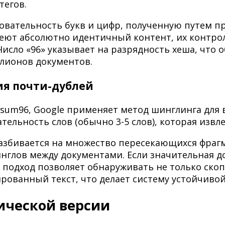
тегов.
довательность букв и цифр, полученную путем 
еют абсолютно идентичный контент, их контро
исло «96» указывает на разрядность хеша, что
лионов документов.
я почти-дублей
sum96, Google применяет метод шинглинга для
ельность слов (обычно 3-5 слов), которая извле
азбивается на множество пересекающихся фрагм
нглов между документами. Если значительная до
 подход позволяет обнаруживать не только скоп
рованный текст, что делает систему устойчив
ической версии