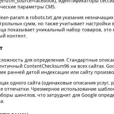
e?utm_source=facebook), идентификаторы сессий 
ические параметры CMS.
ean-param в robots.txt для указания незначащи
трольных сумм, но также учитывает настройки в
ица показывает уникальный набор товаров, это 
ый контент.
т
ложность для определения. Стандартные описан
ентичный ContentChecksum96 на всех сайтах. Go
лее ранней датой индексации или сайту произво
цах одного сайта (одинаковые описания услуг,
 отпечатки. Чрезмерное использование шаблонн
оры шинглов, что затруднит для Google опреде
а.