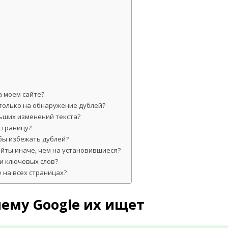
а моем сайте?
только на обнаружение дублей?
ьших изменений текста?
 страницу?
бы избежать дублей?
айты иначе, чем на установившиеся?
и ключевых слов?
е на всех страницах?
чему Google их ищет