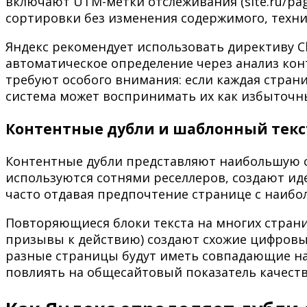
включают UTM-метки отслеживания (site.ru/pag
сортировки без изменения содержимого, техн
Яндекс рекомендует использовать директиву Cl
автоматическое определение через анализ кон
требуют особого внимания: если каждая стран
система может воспринимать их как избыточн
Контентные дубли и шаблонный текс
Контентные дубли представляют наибольшую с
используются сотнями реселлеров, создают ид
часто отдавая предпочтение странице с наибо
Повторяющиеся блоки текста на многих страни
призывы к действию) создают схожие цифровые
разные страницы будут иметь совпадающие наб
повлиять на общесайтовый показатель качеств