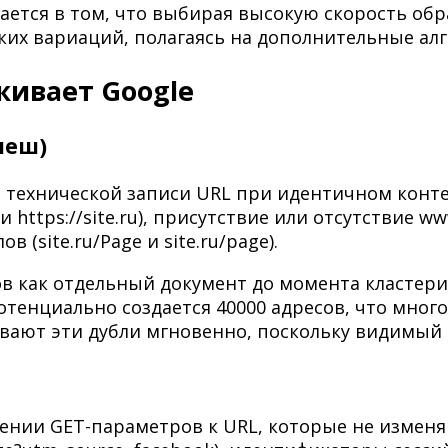
ется в том, что выбирая высокую скорость обра
их вариаций, полагаясь на дополнительные ал
живает Google
леш)
в технической записи URL при идентичном кон
и https://site.ru), присутствие или отсутствие w
ов (site.ru/Page и site.ru/page).
в как отдельный документ до момента кластериз
отенциально создается 40000 адресов, что мног
вают эти дубли мгновенно, поскольку видимый 
ении GET-параметров к URL, которые не изме