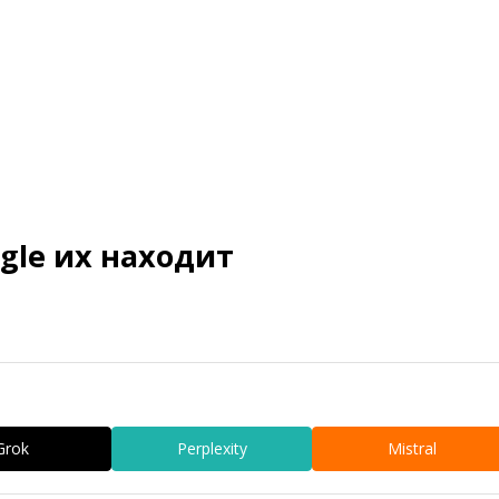
gle их находит
Grok
Perplexity
Mistral