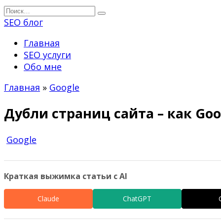
Перейти
Search
к
for:
SEO блог
содержанию
Главная
SEO услуги
Обо мне
Главная
»
Google
Дубли страниц сайта – как Goo
Google
Краткая выжимка статьи с AI
Claude
ChatGPT