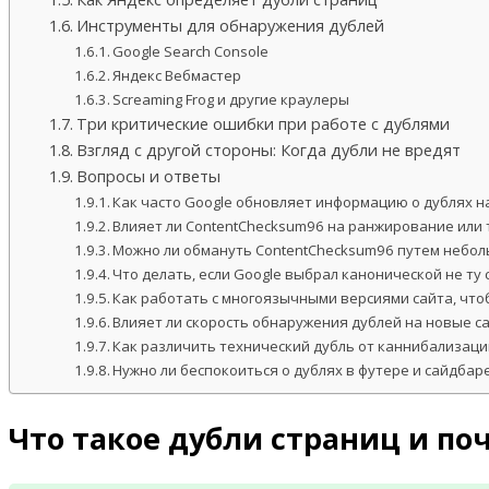
Инструменты для обнаружения дублей
Google Search Console
Яндекс Вебмастер
Screaming Frog и другие краулеры
Три критические ошибки при работе с дублями
Взгляд с другой стороны: Когда дубли не вредят
Вопросы и ответы
Как часто Google обновляет информацию о дублях н
Влияет ли ContentChecksum96 на ранжирование или 
Можно ли обмануть ContentChecksum96 путем небол
Что делать, если Google выбрал канонической не ту
Как работать с многоязычными версиями сайта, что
Влияет ли скорость обнаружения дублей на новые с
Как различить технический дубль от каннибализаци
Нужно ли беспокоиться о дублях в футере и сайдбар
Что такое дубли страниц и по